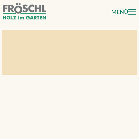
MENÜ
Lärchenholz – Qualität
vergleichen
>
Informationen
05 – Lärchenholz – Qualität vergleichen
Qualitätskriterien für Zäune und
Sichtschutzzäune
Erstklassige
Qualität
des Zaunes – sehr strenge
Holzauswahl
Maßgenaue Ausführung