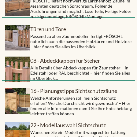
FRÖSCHL liefert hochwertige Lärchenholz-Zäune im
gesamten deutschen Sprachraum. Folgende
Ausführungen sind möglich: Lose Teile, Fertige Felder
zur Eigenmontage, FRÖSCHL-Montage
Türen und Tore
Passend zu allen Zaunmodellen fertigt FRÖSCHL
natürlich auch die passenden Holztüren und Holztore
– hier finden Sie alles im Überblick…
08 - Abdeckkappen für Steher
Alle Details über Abdeckkappen für Zaunsteher – in
Edelstahl oder RAL beschichtet – hier finden Sie alles
im Überblick…
16 - Planungstipps Sichtschutzzäune
Welche Anforderungen soll mein Sichtschutz
erfüllen? Welche Durchsicht wird gewünscht? – Hier
finden alle Informationen damit Sie Ihre Entscheidung
leichter treffen können…
22 - Modellauswahl Sichtschutz
Wünschen Sie ein Modell mit waagrechter Lattung