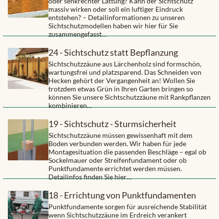
oder senkrechter Lattung? Kann der Sichtschutz
massiv wirken oder soll ein luftiger Eindruck
entstehen? – Detailinformationen zu unseren
Sichtschutzmodellen haben wir hier für Sie
zusammengefasst…
24 - Sichtschutz statt Bepflanzung
Sichtschutzzäune aus Lärchenholz sind formschön,
wartungsfrei und platzsparend. Das Schneiden von
Hecken gehört der Vergangenheit an! Wollen Sie
trotzdem etwas Grün in Ihren Garten bringen so
können Sie unsere Sichtschutzzäune mit Rankpflanzen
kombinieren…
19 - Sichtschutz - Sturmsicherheit
Sichtschutzzäune müssen gewissenhaft mit dem
Boden verbunden werden. Wir haben für jede
Montagesituation die passenden Beschläge – egal ob
Sockelmauer oder Streifenfundament oder ob
Punktfundamente errichtet werden müssen.
Detailinfos finden Sie hier…
18 - Errichtung von Punktfundamenten
Punktfundamente sorgen für ausreichende Stabilität
wenn Sichtschutzzäune im Erdreich verankert